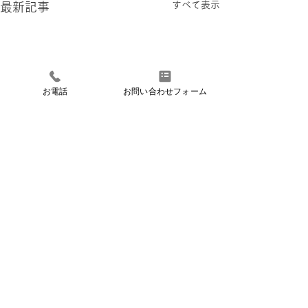
すべて表示
最新記事
お電話
お問い合わせフォーム
Cafe Superare
カフェ スペラーレ
〒250-0406 神奈川県足柄下郡箱根町小涌谷443-96