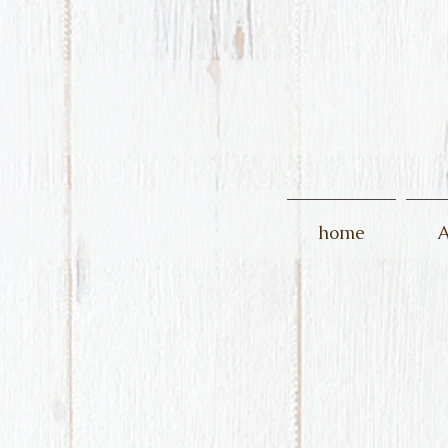
home
A